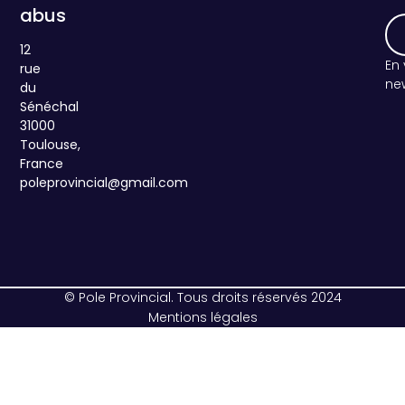
abus
12
En vous inscrivant, vous acceptez de recevoir la
rue
new
du
Sénéchal
31000
Toulouse,
France
poleprovincial@gmail.com
© Pole Provincial. Tous droits réservés 2024
Mentions légales