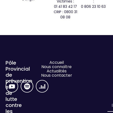
Victimes :
:
01 41 83 42 17
0 806 23 10 63
CRIP : 0800 31
08 08
Pôle
Accueil
Nous connaître
Provincial
Actualités
de
Nous contacter
prévention
et
de
lutte
contre
les