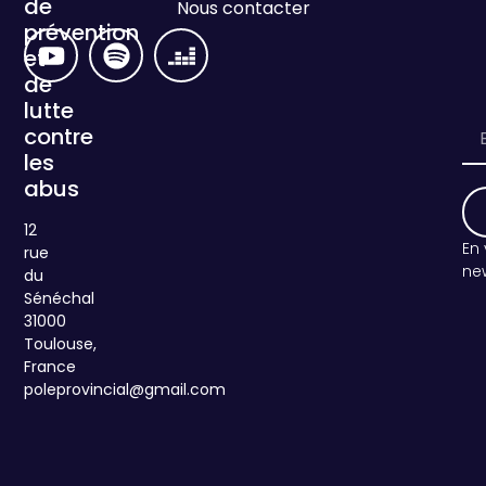
de
Nous contacter
prévention
et
de
lutte
contre
les
abus
12
En vous inscrivant, vous acceptez de recevoir la
rue
new
du
Sénéchal
31000
Toulouse,
France
poleprovincial@gmail.com