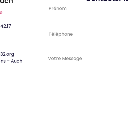
Auch
ie
.42.17
32.org
ens – Auch