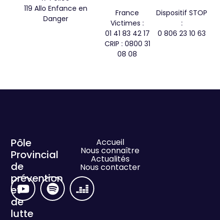
119 Allo Enfance en
France
Dispositif STOP
Danger
Victimes :
:
01 41 83 42 17
0 806 23 10 63
CRIP : 0800 31
08 08
Pôle
Accueil
Nous connaître
Provincial
Actualités
de
Nous contacter
prévention
et
de
lutte