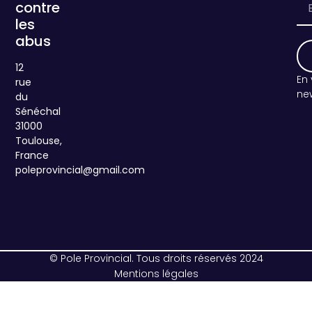
contre
les
abus
12
En vous inscrivant, vous acceptez de recevoir la
rue
new
du
Sénéchal
31000
Toulouse,
France
poleprovincial@gmail.com
© Pole Provincial. Tous droits réservés 2024
Mentions légales